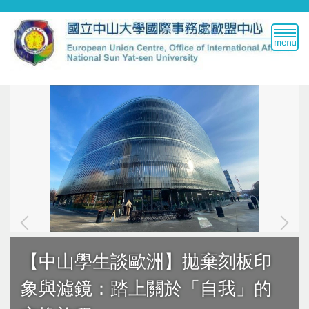
跳
到
主
要
內
容
區
【中山學生談歐洲】拋棄刻板印
象與濾鏡：踏上關於「自我」的